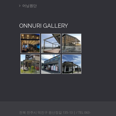
어닝원단
ONNURI GALLERY
전북 전주시 덕진구 원산정길 135-13 | / TEL 063-