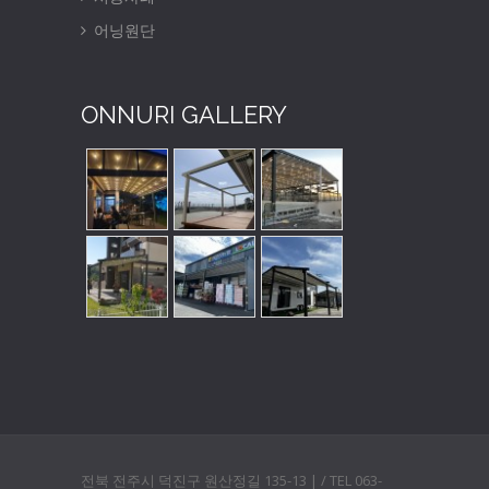
어닝원단
ONNURI GALLERY
전북 전주시 덕진구 원산정길 135-13 | / TEL 063-