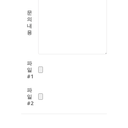
문
의
내
용
파
일
#1
파
일
#2