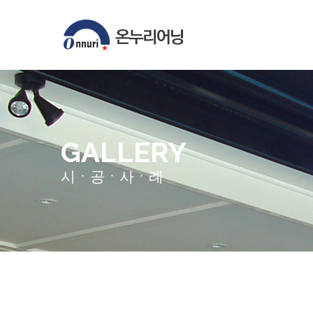
GALLERY
시ㆍ공ㆍ사ㆍ례